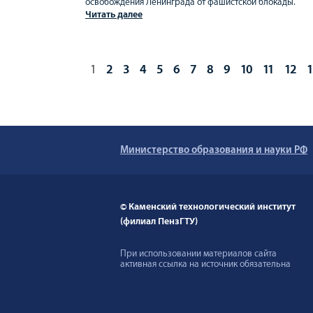
освобождения Ленинграда от фашистской блокады.
Читать далее
1
2
3
4
5
6
7
8
9
10
11
12
1
Министерство образования и науки РФ
© Каменский технологический институт
(филиал ПензГТУ)
При использовании материалов сайта
активная ссылка на источник обязательна