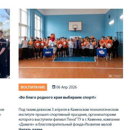
ВОСПИТАНИЕ
06 Апр 2026
«Во благо родного края выбираем спорт!»
ное
Под таким девизом 3 апреля в Каменском технологическом
е
институте прошел спортивный праздник, организаторами
которого выступили филиал ПензГТУ в г. Каменке, компании
«Дамате» и благотворительный фонда«Развитие малой
Родины» Наума Бабаева.
Читать далее