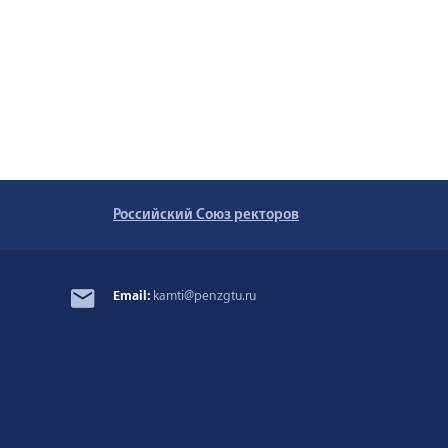
Российский Союз ректоров
Email:
kamti@penzgtu.ru
3