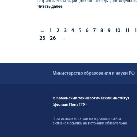
патриотической акции "Диктант Победы", посвящённой 
летию Великой Победы.
Читать далее
←
1
2
3
4
5
6
7
8
9
10
11
1
25
26
→
Министерство образования и науки РФ
© Каменский технологический институт
(филиал ПензГТУ)
При использовании материалов сайта
активная ссылка на источник обязательна