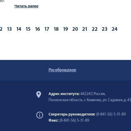
80-
Читать далее
2
13
14
15
16
17
18
19
20
21
22
23
24
Рособрнадзор
Адрес института:
442247, Россия,
Пензенская область, г. Каменка, ул. Садовая, д. 4
Секретарь руководителя:
(8-841-56) 5-31-89
Факс:
(8-841-56) 5-31-89