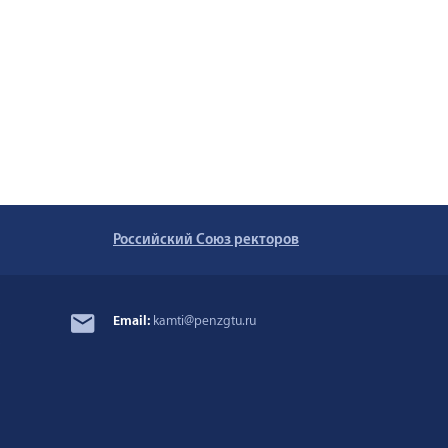
Российский Союз ректоров
Email:
kamti@penzgtu.ru
3