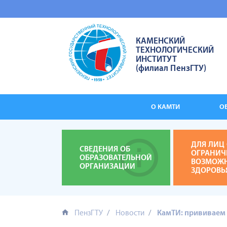
КАМЕНСКИЙ
ТЕХНОЛОГИЧЕСКИЙ
ИНСТИТУТ
(филиал ПензГТУ)
О КАМТИ
О
ДЛЯ ЛИЦ 
СВЕДЕНИЯ ОБ
ОГРАНИ
ОБРАЗОВАТЕЛЬНОЙ
ВОЗМОЖ
ОРГАНИЗАЦИИ
ЗДОРОВЬ
ПензГТУ
Новости
КамТИ: прививаем 